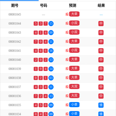
期号
号码
预测
结果
大单
08081045
---
殺
---
小双
08081044
5
3
7
15
殺
中
小双
08081043
4
1
4
09
殺
中
大单
08081042
7
0
4
11
殺
中
小双
08081041
4
6
6
16
殺
中
大单
08081040
2
9
2
13
殺
中
大单
08081039
1
9
4
14
殺
中
大单
08081038
0
2
1
03
殺
中
大双
08081037
4
3
4
11
殺
中
大双
08081036
7
2
4
13
殺
中
小单
08081035
4
5
0
09
殺
错
小单
08081034
0
4
5
09
殺
错