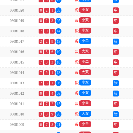
08081021
7
5
0
12
殺
错
小双
08081020
0
2
1
03
殺
中
小双
08081019
0
2
3
05
殺
中
小双
08081018
7
0
7
14
殺
中
小单
08081017
2
2
9
13
殺
错
大双
08081016
8
5
6
19
殺
中
小单
08081015
7
8
3
18
殺
中
大双
08081014
7
5
1
13
殺
中
小双
08081013
2
3
1
06
殺
错
小双
08081012
0
4
4
08
殺
错
小单
08081011
6
7
2
15
殺
中
大双
08081010
3
8
9
20
殺
错
小单
08081009
6
7
8
21
殺
中