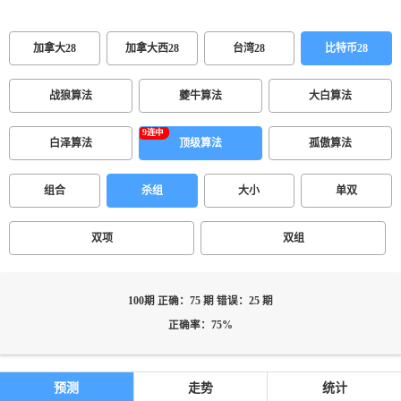
加拿大28
加拿大西28
台湾28
比特币28
战狼算法
夔牛算法
大白算法
白泽算法
顶级算法
孤傲算法
组合
杀组
大小
单双
双项
双组
100期 正确：75 期 错误：25 期
正确率：75%
预测
走势
统计