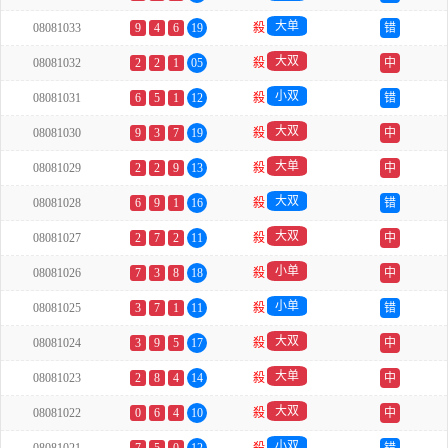
大单
08081033
9
4
6
19
殺
错
大双
08081032
2
2
1
05
殺
中
小双
08081031
6
5
1
12
殺
错
大双
08081030
9
3
7
19
殺
中
大单
08081029
2
2
9
13
殺
中
大双
08081028
6
9
1
16
殺
错
大双
08081027
2
7
2
11
殺
中
小单
08081026
7
3
8
18
殺
中
小单
08081025
3
7
1
11
殺
错
大双
08081024
3
9
5
17
殺
中
大单
08081023
2
8
4
14
殺
中
大双
08081022
0
6
4
10
殺
中
小双