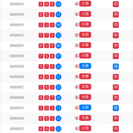
小单
08080995
4
6
6
16
殺
中
小双
08080994
0
6
5
11
殺
中
小单
08080993
2
3
3
08
殺
中
大双
08080992
5
7
3
15
殺
中
小单
08080991
0
1
5
06
殺
中
小单
08080990
7
6
4
17
殺
中
大单
08080989
5
7
3
15
殺
错
大单
08080988
4
2
5
11
殺
中
大双
08080987
2
6
5
13
殺
中
大单
08080986
8
3
7
18
殺
中
小双
08080985
2
5
5
12
殺
错
大单
08080984
6
2
5
13
殺
中
小双
08080983
4
6
5
15
殺
中