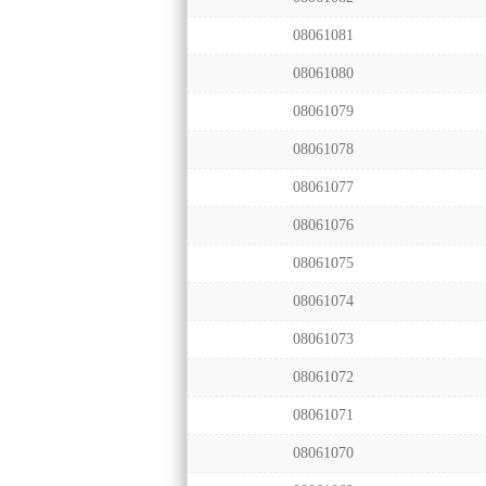
08061081
08061080
08061079
08061078
08061077
08061076
08061075
08061074
08061073
08061072
08061071
08061070