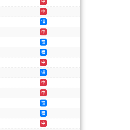
中
中
错
中
错
错
中
错
中
中
错
错
中