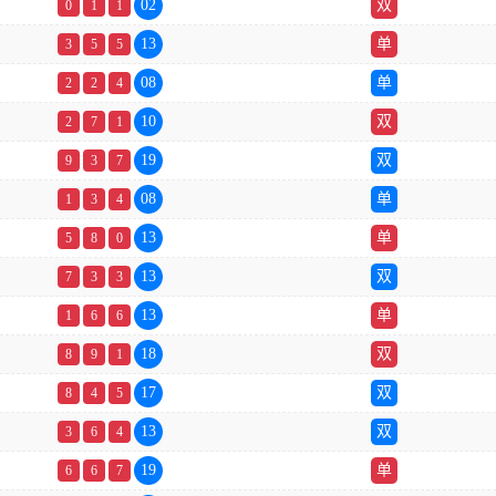
02
双
0
1
1
13
单
3
5
5
08
单
2
2
4
10
双
2
7
1
19
双
9
3
7
08
单
1
3
4
13
单
5
8
0
13
双
7
3
3
13
单
1
6
6
18
双
8
9
1
17
双
8
4
5
13
双
3
6
4
19
单
6
6
7