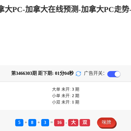
m-加拿大PC-加拿大在线预测-加拿大PC
第
3466303
期 距下期:
01
分
04
秒
广告开关：
大单
未开:
3
期
小单
未开:
2
期
小双
未开:
1
期
5
+
8
+
3
=
16
-
大
双
咪牌