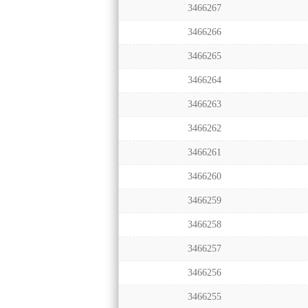
3466267
3466266
3466265
3466264
3466263
3466262
3466261
3466260
3466259
3466258
3466257
3466256
3466255