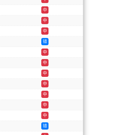
中
中
中
错
中
中
中
中
中
中
中
错