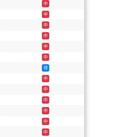
中
中
中
中
中
中
错
中
中
中
中
中
中