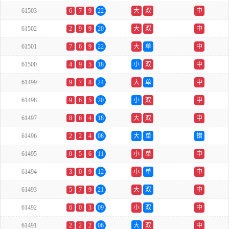
61503
6
7
9
22
大
双
中
61502
2
9
9
20
大
双
中
61501
7
6
9
22
大
单
中
61500
4
9
5
18
小
双
中
61499
9
7
8
24
大
单
中
61498
9
6
5
20
小
双
中
61497
8
6
4
18
大
双
中
61496
2
2
4
08
大
单
错
61495
0
5
6
11
小
单
中
61494
3
0
9
12
小
单
中
61493
5
7
9
21
大
双
中
61492
6
0
3
09
小
双
中
61491
2
2
2
06
大
双
中