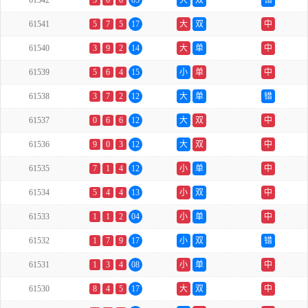
61542
5
0
0
05
大
双
错
61541
5
7
5
17
大
双
中
61540
3
9
2
14
大
单
中
61539
5
6
4
15
小
单
中
61538
3
7
2
12
大
单
错
61537
0
6
6
12
大
双
中
61536
9
0
3
12
大
双
中
61535
7
1
4
12
小
单
中
61534
5
4
4
13
小
双
中
61533
1
1
2
04
小
单
中
61532
1
7
9
17
小
双
错
61531
1
3
4
08
小
单
中
61530
8
4
5
17
大
双
中