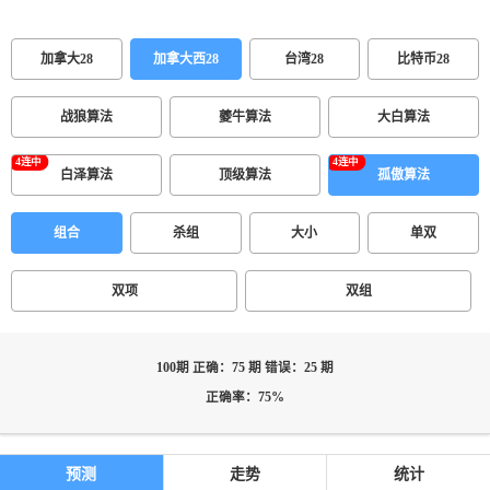
加拿大28
加拿大西28
台湾28
比特币28
战狼算法
夔牛算法
大白算法
白泽算法
顶级算法
孤傲算法
组合
杀组
大小
单双
双项
双组
100期 正确：75 期 错误：25 期
正确率：75%
预测
走势
统计