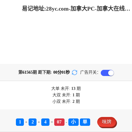
易记地址:28yc.com-加拿大PC-加拿大在线预测-加拿大PC走势-加拿大刮奖结果查询网
第
61565
期 距下期:
00
分
01
秒
广告开关：
大单
未开:
13
期
大双
未开:
1
期
小双
未开:
2
期
1
2
4
07
小
单
咪牌
+
+
=
-