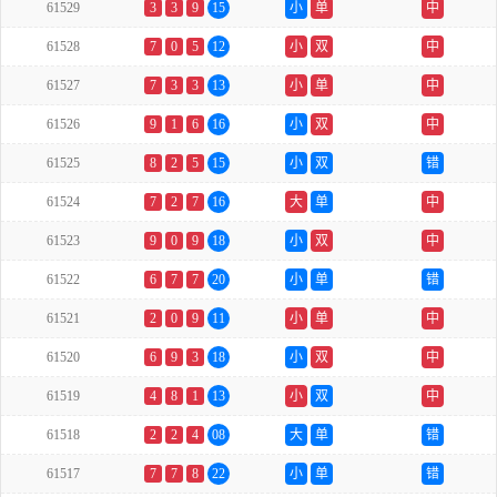
61529
3
3
9
15
小
单
中
61528
7
0
5
12
小
双
中
61527
7
3
3
13
小
单
中
61526
9
1
6
16
小
双
中
61525
8
2
5
15
小
双
错
61524
7
2
7
16
大
单
中
61523
9
0
9
18
小
双
中
61522
6
7
7
20
小
单
错
61521
2
0
9
11
小
单
中
61520
6
9
3
18
小
双
中
61519
4
8
1
13
小
双
中
61518
2
2
4
08
大
单
错
61517
7
7
8
22
小
单
错