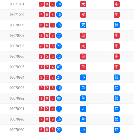
08071001
2
9
7
18
大
中
08071000
7
6
3
16
双
中
08070999
6
6
3
15
双
错
08070998
8
6
3
17
单
中
08070997
8
8
6
22
大
中
08070996
2
5
6
13
单
中
08070995
1
2
4
07
单
中
08070994
9
7
8
24
小
错
08070993
2
2
6
10
单
错
08070992
1
0
7
08
单
错
08070991
5
2
4
11
大
错
08070990
7
0
9
16
单
错
08070989
6
8
8
22
小
错