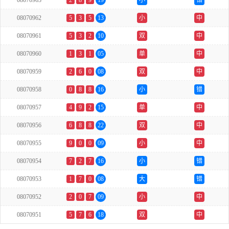
08070963
2
8
9
19
小
错
08070962
5
3
5
13
小
中
08070961
5
3
2
10
双
中
08070960
1
3
1
05
单
中
08070959
2
6
0
08
双
中
08070958
0
8
8
16
小
错
08070957
4
9
2
15
单
中
08070956
6
8
8
22
双
中
08070955
9
0
0
09
小
中
08070954
7
2
7
16
小
错
08070953
1
7
0
08
大
错
08070952
2
0
7
09
小
中
08070951
5
7
6
18
双
中