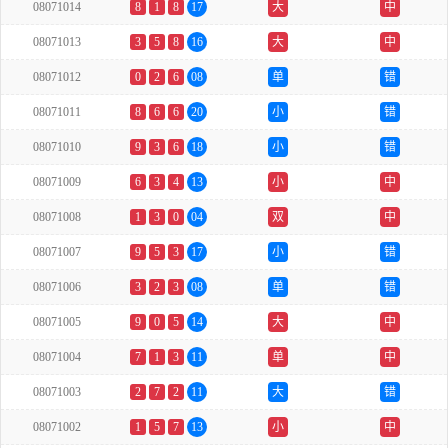
08071014
8
1
8
17
大
中
08071013
3
5
8
16
大
中
08071012
0
2
6
08
单
错
08071011
8
6
6
20
小
错
08071010
9
3
6
18
小
错
08071009
6
3
4
13
小
中
08071008
1
3
0
04
双
中
08071007
9
5
3
17
小
错
08071006
3
2
3
08
单
错
08071005
9
0
5
14
大
中
08071004
7
1
3
11
单
中
08071003
2
7
2
11
大
错
08071002
1
5
7
13
小
中