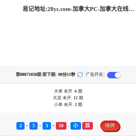
易记地址:28yc.com-加拿大PC-加拿大在线预测-加拿大PC走势-加拿大刮奖结果查询网
第
08071050
期 距下期:
00
分
11
秒
广告开关：
大单
未开:
6
期
大双
未开:
12
期
小单
未开:
2
期
2
5
3
10
小
双
咪牌
+
+
=
-