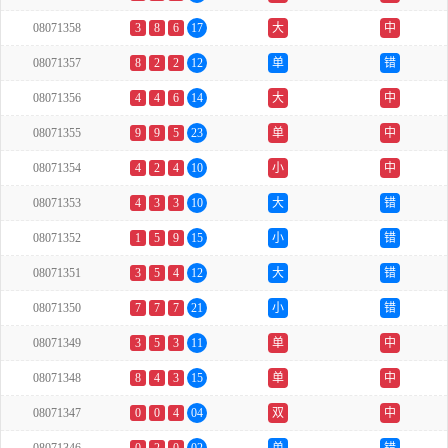
08071358
3
8
6
17
大
中
08071357
8
2
2
12
单
错
08071356
4
4
6
14
大
中
08071355
9
9
5
23
单
中
08071354
4
2
4
10
小
中
08071353
4
3
3
10
大
错
08071352
1
5
9
15
小
错
08071351
3
5
4
12
大
错
08071350
7
7
7
21
小
错
08071349
3
5
3
11
单
中
08071348
8
4
3
15
单
中
08071347
0
0
4
04
双
中