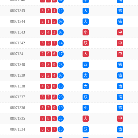
08071346
0
2
0
02
单
错
08071345
3
5
4
12
大
错
08071344
2
1
5
08
大
错
08071343
0
4
3
07
小
中
08071342
5
2
7
14
双
中
08071341
2
9
6
17
大
中
08071340
6
8
9
23
双
错
08071339
0
3
4
07
大
错
08071338
4
9
0
13
大
错
08071337
8
7
8
23
双
错
08071336
8
2
9
19
小
错
08071335
7
9
6
22
大
中
08071334
0
6
7
13
双
错