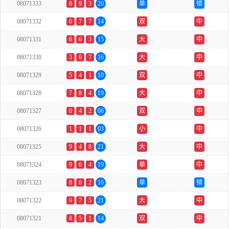
08071333
8
9
3
20
单
错
08071332
0
7
7
14
双
中
08071331
6
6
3
15
大
中
08071330
3
6
7
16
大
中
08071329
5
4
1
10
双
中
08071328
7
8
4
19
大
中
08071327
0
4
2
06
双
中
08071326
1
1
1
03
小
中
08071325
9
4
8
21
大
中
08071324
9
6
4
19
单
中
08071323
8
6
2
16
单
错
08071322
9
7
5
21
大
中
08071321
8
5
1
14
双
中