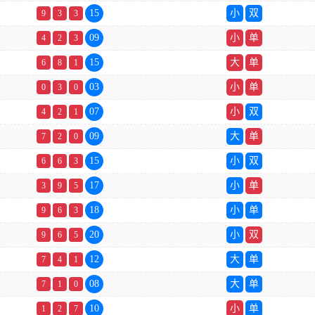
15
小
双
9
3
3
09
小
单
4
2
3
15
大
单
6
8
1
03
小
单
0
3
0
07
小
双
4
2
1
09
大
单
7
2
0
15
小
双
6
6
3
17
小
单
3
9
5
18
小
单
9
6
3
20
小
双
9
6
5
12
大
单
7
4
1
08
大
单
7
1
0
10
小
单
1
2
7