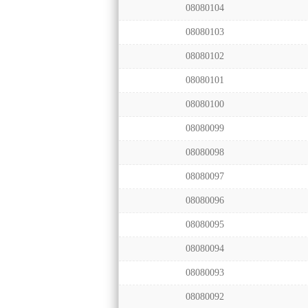
08080104
08080103
08080102
08080101
08080100
08080099
08080098
08080097
08080096
08080095
08080094
08080093
08080092