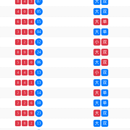
07
大
双
0
4
3
05
大
双
4
0
1
15
大
单
6
5
4
04
大
单
3
1
0
12
小
双
7
2
3
24
大
双
8
9
7
06
大
双
5
1
0
13
小
双
4
4
5
13
大
双
8
4
1
14
大
单
2
5
7
10
大
单
2
2
6
23
大
双
5
9
9
13
大
双
3
8
2