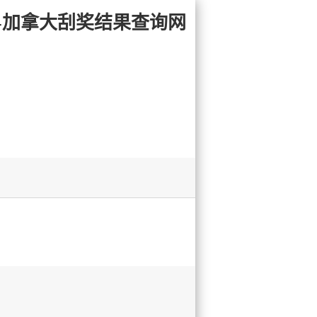
走势-加拿大刮奖结果查询网