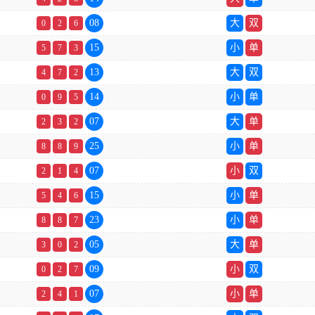
08
大
双
0
2
6
15
小
单
5
7
3
13
大
双
4
7
2
14
小
单
0
9
5
07
大
单
2
3
2
25
小
单
8
8
9
07
小
双
2
1
4
15
小
单
5
4
6
23
小
单
8
8
7
05
大
单
3
0
2
09
小
双
0
2
7
07
小
单
2
4
1