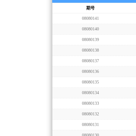
期号
08080141
08080140
08080139
08080138
08080137
08080136
08080135
08080134
08080133
08080132
08080131
08080130