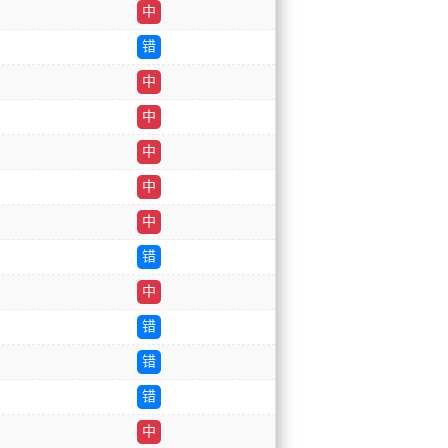
中
错
中
中
中
中
中
错
中
错
错
错
中