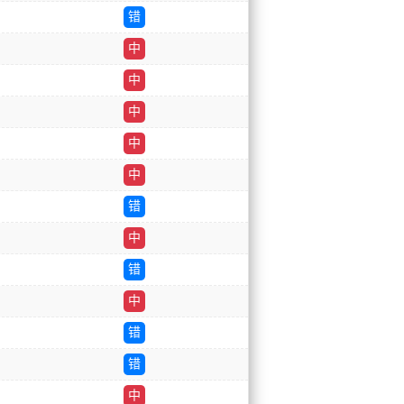
错
中
中
中
中
中
错
中
错
中
错
错
中