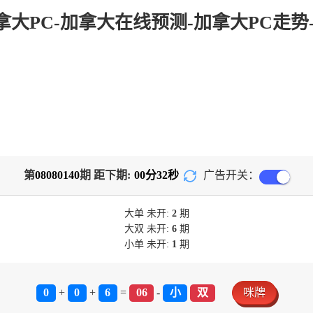
m-加拿大PC-加拿大在线预测-加拿大PC
第
08080140
期 距下期:
00
分
32
秒
广告开关：
大单
未开:
2
期
大双
未开:
6
期
小单
未开:
1
期
0
+
0
+
6
=
06
-
小
双
咪牌