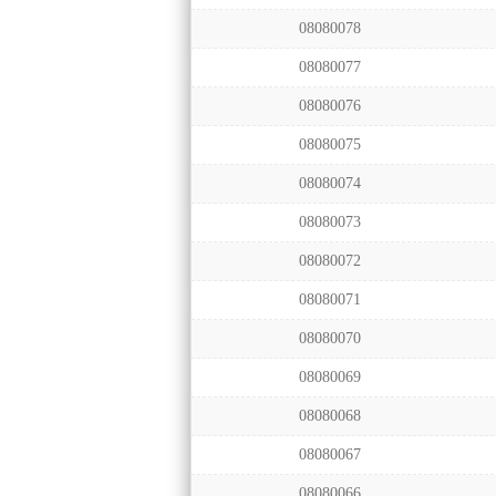
08080078
08080077
08080076
08080075
08080074
08080073
08080072
08080071
08080070
08080069
08080068
08080067
08080066