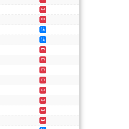
中
中
错
错
中
中
中
中
中
中
中
中