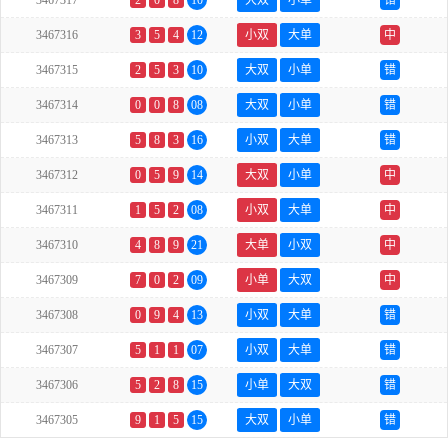
3467317
2
0
8
10
大双
小单
错
3467316
3
5
4
12
小双
大单
中
3467315
2
5
3
10
大双
小单
错
3467314
0
0
8
08
大双
小单
错
3467313
5
8
3
16
小双
大单
错
3467312
0
5
9
14
大双
小单
中
3467311
1
5
2
08
小双
大单
中
3467310
4
8
9
21
大单
小双
中
3467309
7
0
2
09
小单
大双
中
3467308
0
9
4
13
小双
大单
错
3467307
5
1
1
07
小双
大单
错
3467306
5
2
8
15
小单
大双
错
3467305
9
1
5
15
大双
小单
错