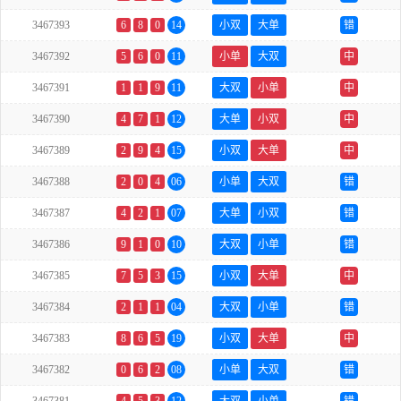
3467393
6
8
0
14
小双
大单
错
3467392
5
6
0
11
小单
大双
中
3467391
1
1
9
11
大双
小单
中
3467390
4
7
1
12
大单
小双
中
3467389
2
9
4
15
小双
大单
中
3467388
2
0
4
06
小单
大双
错
3467387
4
2
1
07
大单
小双
错
3467386
9
1
0
10
大双
小单
错
3467385
7
5
3
15
小双
大单
中
3467384
2
1
1
04
大双
小单
错
3467383
8
6
5
19
小双
大单
中
3467382
0
6
2
08
小单
大双
错