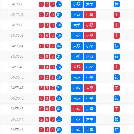
3467355
7
7
0
14
小双
大单
错
3467354
5
2
0
07
大双
小单
中
3467353
7
3
0
10
大单
小双
中
3467352
7
6
6
19
小双
大单
中
3467351
0
2
2
04
大双
小单
错
3467350
5
8
8
21
小单
大双
错
3467349
2
4
8
14
大双
小单
中
3467348
7
2
1
10
大双
小单
错
3467347
5
9
7
21
小双
大单
中
3467346
0
3
7
10
大双
小单
错
3467345
0
0
2
02
小双
大单
中
3467344
2
6
3
11
小双
大单
错
3467343
2
4
3
09
小双
大单
错