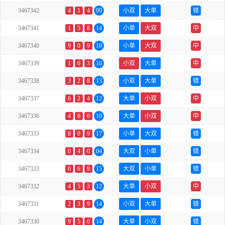
3467342
4
1
4
09
小双
大单
错
3467341
1
5
8
14
小单
大双
中
3467340
9
0
9
18
小单
大双
中
3467339
1
6
3
10
小双
大单
中
3467338
3
2
8
13
小双
大单
错
3467337
6
2
4
12
大单
小双
中
3467336
4
6
0
10
大单
小双
中
3467335
8
0
9
17
小单
大双
错
3467334
0
4
0
04
大双
小单
错
3467333
0
6
9
15
大双
小单
错
3467332
4
5
3
12
大单
小双
中
3467331
2
3
9
14
小双
大单
错
3467330
9
5
0
14
大单
小双
错