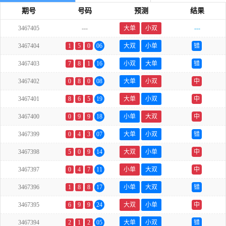
期号
号码
预测
结果
3467405
---
大单
小双
---
3467404
1
5
0
06
大双
小单
错
3467403
7
8
1
16
小双
大单
错
3467402
0
8
0
08
大单
小双
中
3467401
8
6
5
19
大单
小双
中
3467400
0
9
9
18
小单
大双
中
3467399
0
4
3
07
大单
小双
错
3467398
5
0
9
14
大双
小单
中
3467397
0
4
7
11
小单
大双
中
3467396
1
8
8
17
小单
大双
错
3467395
6
9
9
24
大双
小单
中
3467394
2
1
2
05
大单
小双
错