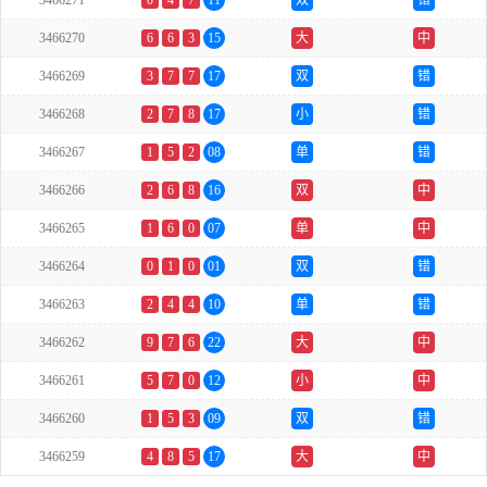
3466271
0
4
7
11
双
错
3466270
6
6
3
15
大
中
3466269
3
7
7
17
双
错
3466268
2
7
8
17
小
错
3466267
1
5
2
08
单
错
3466266
2
6
8
16
双
中
3466265
1
6
0
07
单
中
3466264
0
1
0
01
双
错
3466263
2
4
4
10
单
错
3466262
9
7
6
22
大
中
3466261
5
7
0
12
小
中
3466260
1
5
3
09
双
错
3466259
4
8
5
17
大
中