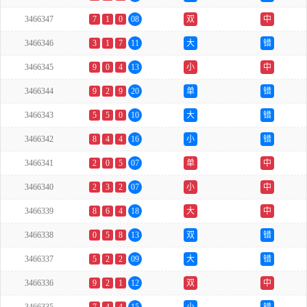
3466347
7
1
0
08
双
中
3466346
3
1
7
11
大
错
3466345
9
0
4
13
小
中
3466344
9
2
9
20
单
错
3466343
5
5
0
10
大
错
3466342
8
4
4
16
小
错
3466341
2
0
5
07
单
中
3466340
2
3
2
07
小
中
3466339
8
6
4
18
大
中
3466338
0
5
8
13
双
错
3466337
5
2
2
09
大
错
3466336
9
2
1
12
双
中