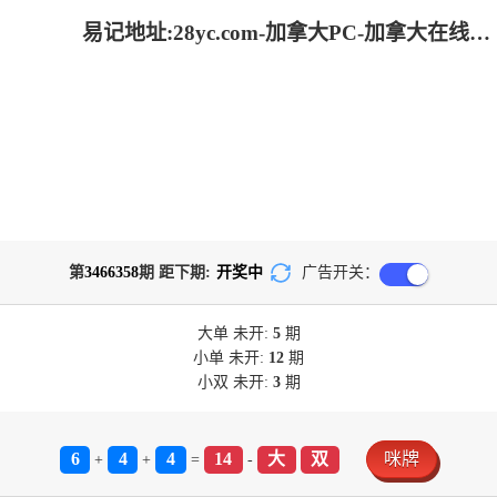
易记地址:28yc.com-加拿大PC-加拿大在线预测-加拿大PC走势-加拿大刮奖结果查询网
第
3466359
期 距下期:
开奖中
广告开关：
大双
未开:
1
期
小单
未开:
13
期
小双
未开:
4
期
9
5
9
23
大
单
咪牌
+
+
=
-