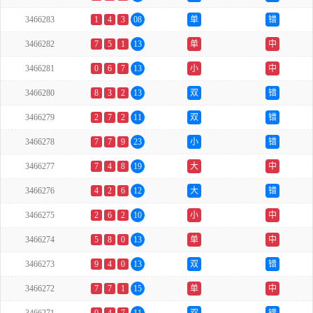
3466283
1
4
3
08
单
错
3466282
7
5
1
13
单
中
3466281
0
6
7
13
小
中
3466280
8
3
2
13
双
错
3466279
2
7
2
11
双
错
3466278
7
7
9
23
小
错
3466277
7
4
8
19
大
中
3466276
4
2
6
12
大
错
3466275
2
6
2
10
小
中
3466274
5
8
0
13
单
中
3466273
9
4
0
13
双
错
3466272
7
7
1
15
单
中