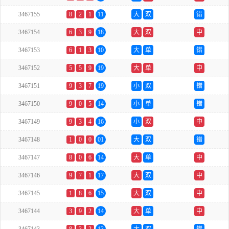
3467155
8
2
1
11
大
双
错
3467154
6
3
9
18
大
双
中
3467153
6
1
3
10
大
单
错
3467152
5
5
9
19
大
单
中
3467151
9
3
7
19
小
双
错
3467150
9
0
5
14
小
单
错
3467149
9
3
4
16
小
双
中
3467148
1
0
0
01
大
双
错
3467147
8
0
6
14
大
单
中
3467146
9
7
1
17
大
双
中
3467145
1
8
6
15
大
双
中
3467144
3
9
2
14
大
单
中