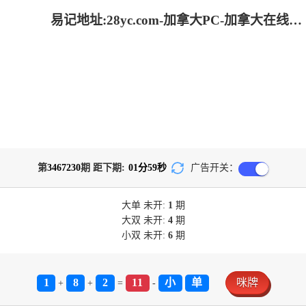
易记地址:28yc.com-加拿大PC-加拿大在线预测-加拿大PC走势-加拿大刮奖结果查询网
第
3467230
期 距下期:
01
分
59
秒
广告开关：
大单
未开:
1
期
大双
未开:
4
期
小双
未开:
6
期
1
8
2
11
小
单
咪牌
+
+
=
-