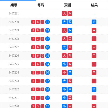
期号
号码
预测
结果
3467231
---
大
双
---
3467230
1
8
2
11
大
双
错
3467229
4
9
6
19
大
双
中
3467228
7
2
8
17
大
单
中
3467227
1
6
0
07
大
单
中
3467226
4
6
6
16
大
双
中
3467225
5
6
3
14
小
双
中
3467224
1
1
4
06
小
单
中
3467223
3
7
2
12
大
双
中
3467222
9
4
7
20
小
单
错
3467221
9
1
7
17
小
单
中
3467220
9
3
5
17
小
单
中