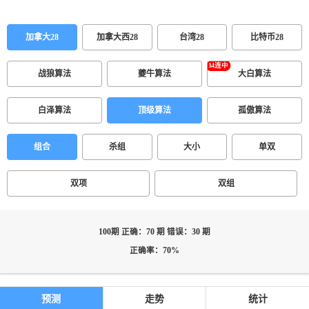
加拿大28
加拿大西28
台湾28
比特币28
战狼算法
夔牛算法
大白算法
白泽算法
顶级算法
孤傲算法
组合
杀组
大小
单双
双项
双组
100期 正确：70 期 错误：30 期
正确率：70%
预测
走势
统计