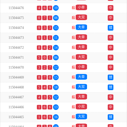
小单
115044476
4
6
9
19
殺
中
大双
115044475
0
7
1
08
殺
中
大单
115044474
9
3
3
15
殺
错
大单
115044473
9
1
1
11
殺
中
大单
115044472
8
4
2
14
殺
中
大双
115044471
5
0
1
06
殺
中
小单
115044470
3
2
7
12
殺
中
大单
115044469
8
7
0
15
殺
错
大双
115044468
5
4
9
18
殺
错
大单
115044467
4
3
5
12
殺
中
小双
115044466
1
6
6
13
殺
中
大双
115044465
1
6
9
16
殺
错
大单