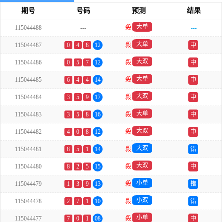
期号
号码
预测
结果
大单
115044488
---
殺
---
大单
115044487
0
4
8
12
殺
中
大双
115044486
0
5
7
12
殺
中
大单
115044485
6
4
4
14
殺
中
大双
115044484
3
5
9
17
殺
中
大单
115044483
3
5
8
16
殺
中
大双
115044482
4
0
8
12
殺
中
大双
115044481
8
5
1
14
殺
错
大双
115044480
8
2
5
15
殺
中
小单
115044479
1
3
9
13
殺
错
小双
115044478
2
7
1
10
殺
错
小单
115044477
7
0
1
08
殺
中