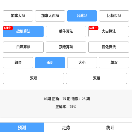
加拿大28
加拿大西28
台湾28
比特币28
战狼算法
夔牛算法
大白算法
白泽算法
顶级算法
孤傲算法
组合
杀组
大小
单双
双项
双组
100期 正确：75 期 错误：25 期
正确率：75%
预测
走势
统计