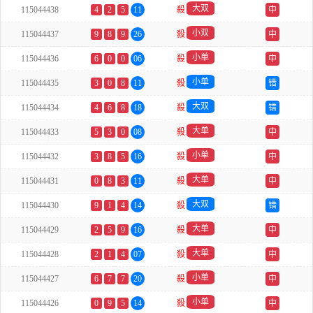
大双
115044438
4
2
5
11
殺
中
小双
115044437
9
8
9
26
殺
中
小单
115044436
6
0
0
06
殺
中
小单
115044435
3
0
8
11
殺
错
大双
115044434
4
6
8
18
殺
错
大单
115044433
5
3
0
08
殺
中
小单
115044432
3
8
5
16
殺
中
大单
115044431
0
8
3
11
殺
中
大双
115044430
9
1
4
14
殺
错
大单
115044429
2
5
9
16
殺
中
大单
115044428
2
1
4
07
殺
中
小单
115044427
6
7
7
20
殺
中
小单
115044426
0
9
5
14
殺
中