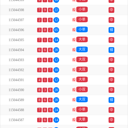
115044599
9
7
2
18
殺
中
小单
115044598
7
9
6
22
殺
中
小单
115044597
2
1
9
12
殺
中
小单
115044596
3
0
2
05
殺
错
大单
115044595
7
1
6
14
殺
中
大双
115044594
6
6
8
20
殺
错
大双
115044593
5
6
1
12
殺
中
大双
115044592
3
0
7
10
殺
中
大单
115044591
4
1
7
12
殺
中
小双
115044590
8
3
9
20
殺
中
大双
115044589
8
6
6
20
殺
错
小单
115044588
7
8
9
24
殺
中
大单
115044587
7
6
1
14
殺
中