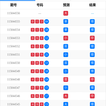
期号
号码
预测
结果
115044556
---
大
---
115044555
0
1
3
04
单
错
115044554
9
1
8
18
单
错
115044553
0
6
6
12
小
中
115044552
6
2
5
13
双
错
115044551
5
7
9
21
小
错
115044550
5
8
0
13
双
错
115044549
4
9
5
18
小
错
115044548
4
2
8
14
双
中
115044547
0
7
8
15
小
错
115044546
6
6
5
17
大
中
115044545
4
9
0
13
大
错