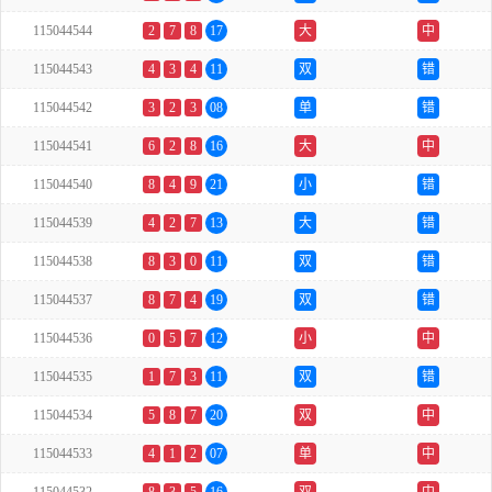
115044544
2
7
8
17
大
中
115044543
4
3
4
11
双
错
115044542
3
2
3
08
单
错
115044541
6
2
8
16
大
中
115044540
8
4
9
21
小
错
115044539
4
2
7
13
大
错
115044538
8
3
0
11
双
错
115044537
8
7
4
19
双
错
115044536
0
5
7
12
小
中
115044535
1
7
3
11
双
错
115044534
5
8
7
20
双
中
115044533
4
1
2
07
单
中