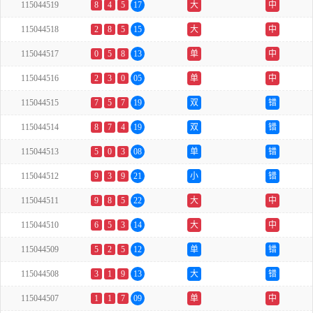
115044519
8
4
5
17
大
中
115044518
2
8
5
15
大
中
115044517
0
5
8
13
单
中
115044516
2
3
0
05
单
中
115044515
7
5
7
19
双
错
115044514
8
7
4
19
双
错
115044513
5
0
3
08
单
错
115044512
9
3
9
21
小
错
115044511
9
8
5
22
大
中
115044510
6
5
3
14
大
中
115044509
5
2
5
12
单
错
115044508
3
1
9
13
大
错
115044507
1
1
7
09
单
中