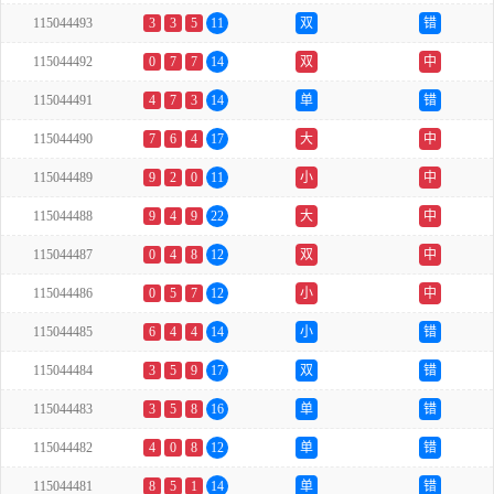
115044493
3
3
5
11
双
错
115044492
0
7
7
14
双
中
115044491
4
7
3
14
单
错
115044490
7
6
4
17
大
中
115044489
9
2
0
11
小
中
115044488
9
4
9
22
大
中
115044487
0
4
8
12
双
中
115044486
0
5
7
12
小
中
115044485
6
4
4
14
小
错
115044484
3
5
9
17
双
错
115044483
3
5
8
16
单
错
115044482
4
0
8
12
单
错
115044481
8
5
1
14
单
错