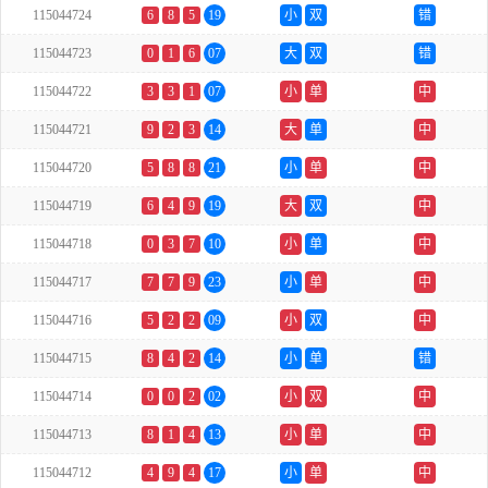
115044724
6
8
5
19
小
双
错
115044723
0
1
6
07
大
双
错
115044722
3
3
1
07
小
单
中
115044721
9
2
3
14
大
单
中
115044720
5
8
8
21
小
单
中
115044719
6
4
9
19
大
双
中
115044718
0
3
7
10
小
单
中
115044717
7
7
9
23
小
单
中
115044716
5
2
2
09
小
双
中
115044715
8
4
2
14
小
单
错
115044714
0
0
2
02
小
双
中
115044713
8
1
4
13
小
单
中
115044712
4
9
4
17
小
单
中