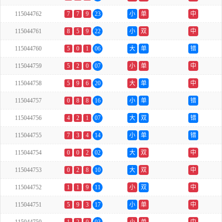
115044762
7
7
9
23
小
单
中
115044761
8
5
9
22
小
双
中
115044760
5
0
1
06
大
单
错
115044759
5
2
0
07
小
单
中
115044758
5
9
6
20
大
单
中
115044757
0
8
8
16
小
单
错
115044756
4
2
1
07
大
双
错
115044755
7
3
4
14
小
单
错
115044754
0
0
2
02
大
双
中
115044753
0
2
8
10
大
双
中
115044752
1
1
9
11
小
双
中
115044751
5
9
3
17
小
单
中