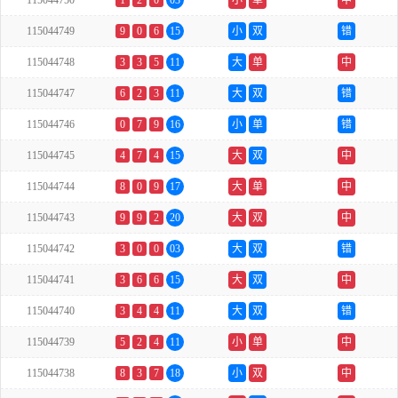
115044750
1
2
0
03
小
单
中
115044749
9
0
6
15
小
双
错
115044748
3
3
5
11
大
单
中
115044747
6
2
3
11
大
双
错
115044746
0
7
9
16
小
单
错
115044745
4
7
4
15
大
双
中
115044744
8
0
9
17
大
单
中
115044743
9
9
2
20
大
双
中
115044742
3
0
0
03
大
双
错
115044741
3
6
6
15
大
双
中
115044740
3
4
4
11
大
双
错
115044739
5
2
4
11
小
单
中
115044738
8
3
7
18
小
双
中