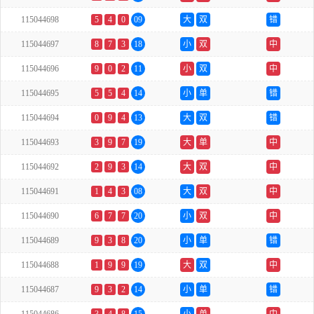
115044698
5
4
0
09
大
双
错
115044697
8
7
3
18
小
双
中
115044696
9
0
2
11
小
双
中
115044695
5
5
4
14
小
单
错
115044694
0
9
4
13
大
双
错
115044693
3
9
7
19
大
单
中
115044692
2
9
3
14
大
双
中
115044691
1
4
3
08
大
双
中
115044690
6
7
7
20
小
双
中
115044689
9
3
8
20
小
单
错
115044688
1
9
9
19
大
双
中
115044687
9
3
2
14
小
单
错