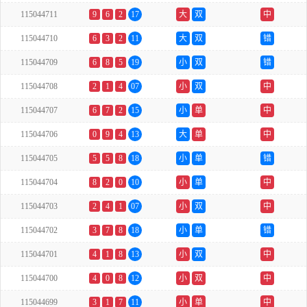
115044711
9
6
2
17
大
双
中
115044710
6
3
2
11
大
双
错
115044709
6
8
5
19
小
双
错
115044708
2
1
4
07
小
双
中
115044707
6
7
2
15
小
单
中
115044706
0
9
4
13
大
单
中
115044705
5
5
8
18
小
单
错
115044704
8
2
0
10
小
单
中
115044703
2
4
1
07
小
双
中
115044702
3
7
8
18
小
单
错
115044701
4
1
8
13
小
双
中
115044700
4
0
8
12
小
双
中
115044699
3
1
7
11
小
单
中