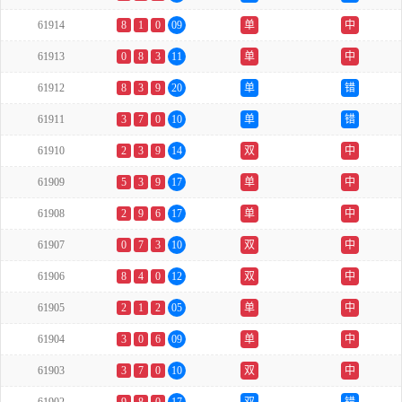
61914
8
1
0
09
单
中
61913
0
8
3
11
单
中
61912
8
3
9
20
单
错
61911
3
7
0
10
单
错
61910
2
3
9
14
双
中
61909
5
3
9
17
单
中
61908
2
9
6
17
单
中
61907
0
7
3
10
双
中
61906
8
4
0
12
双
中
61905
2
1
2
05
单
中
61904
3
0
6
09
单
中
61903
3
7
0
10
双
中