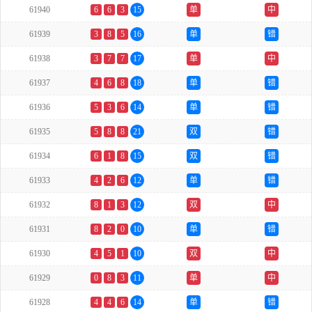
61940
6
6
3
15
单
中
61939
3
8
5
16
单
错
61938
3
7
7
17
单
中
61937
4
6
8
18
单
错
61936
5
3
6
14
单
错
61935
5
8
8
21
双
错
61934
6
1
8
15
双
错
61933
4
2
6
12
单
错
61932
8
1
3
12
双
中
61931
8
2
0
10
单
错
61930
4
5
1
10
双
中
61929
0
8
3
11
单
中
61928
4
4
6
14
单
错