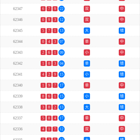
62347
6
7
9
22
双
中
62346
0
9
3
12
双
中
62345
5
7
1
13
大
错
62344
0
4
3
07
单
中
62343
2
6
1
09
小
中
62342
1
0
3
04
单
错
62341
4
2
9
15
小
错
62340
1
9
7
17
单
中
62339
8
6
1
15
小
错
62338
3
8
2
13
大
错
62337
5
8
4
17
单
中
62336
4
1
7
12
双
中