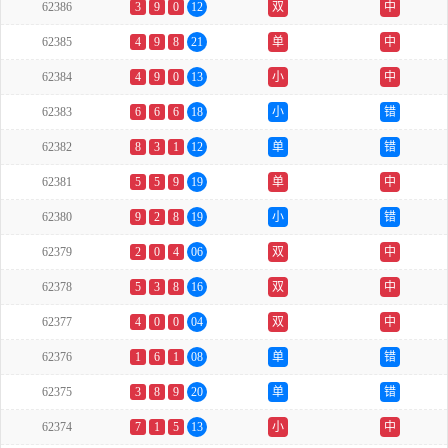
62386
3
9
0
12
双
中
62385
4
9
8
21
单
中
62384
4
9
0
13
小
中
62383
6
6
6
18
小
错
62382
8
3
1
12
单
错
62381
5
5
9
19
单
中
62380
9
2
8
19
小
错
62379
2
0
4
06
双
中
62378
5
3
8
16
双
中
62377
4
0
0
04
双
中
62376
1
6
1
08
单
错
62375
3
8
9
20
单
错
62374
7
1
5
13
小
中