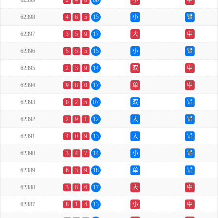
62399
2
4
0
06
小
中
62398
4
6
5
15
小
错
62397
3
5
9
17
大
中
62396
5
5
5
15
小
错
62395
2
3
9
14
双
中
62394
9
8
0
17
单
中
62393
0
2
5
07
双
错
62392
2
9
1
12
大
错
62391
4
0
9
13
大
错
62390
3
4
7
14
小
错
62389
6
3
9
18
单
错
62388
3
8
6
17
大
中
62387
8
1
4
13
小
中