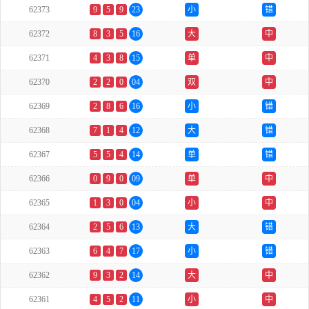
62373
9
5
9
23
小
错
62372
8
3
5
16
大
中
62371
4
3
8
15
单
中
62370
2
2
0
04
双
中
62369
2
8
6
16
小
错
62368
7
1
4
12
大
错
62367
5
5
4
14
单
错
62366
0
9
0
09
单
中
62365
1
3
0
04
小
中
62364
2
5
6
13
大
错
62363
6
4
7
17
小
错
62362
9
3
2
14
大
中
62361
4
5
2
11
小
中