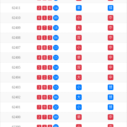
62411
2
6
6
14
单
错
62410
6
1
2
09
小
中
62409
4
7
7
18
大
中
62408
0
1
3
04
双
中
62407
0
8
5
13
小
中
62406
4
8
3
15
单
中
62405
5
3
6
14
双
中
62404
7
2
5
14
大
中
62403
3
9
3
15
小
错
62402
1
0
5
06
大
错
62401
7
9
6
22
小
错
62400
2
7
0
09
单
中