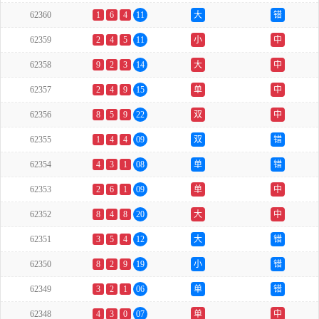
62360
1
6
4
11
大
错
62359
2
4
5
11
小
中
62358
9
2
3
14
大
中
62357
2
4
9
15
单
中
62356
8
5
9
22
双
中
62355
1
4
4
09
双
错
62354
4
3
1
08
单
错
62353
2
6
1
09
单
中
62352
8
4
8
20
大
中
62351
3
5
4
12
大
错
62350
8
2
9
19
小
错
62349
3
2
1
06
单
错
62348
4
3
0
07
单
中